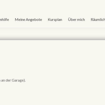
hilfe
Meine Angebote
Kursplan
Über mich
Räumlich
 an der Garage).