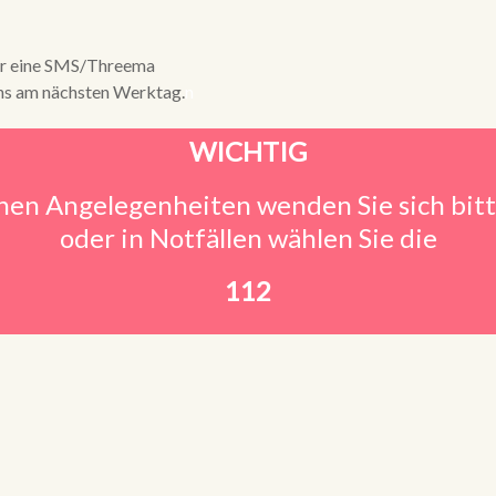
mir eine SMS/Threema
ens am nächsten Werktag.
n
WICHTIG
hen Angelegenheiten wenden Sie sich bitte
oder in Notfällen wählen Sie die
112